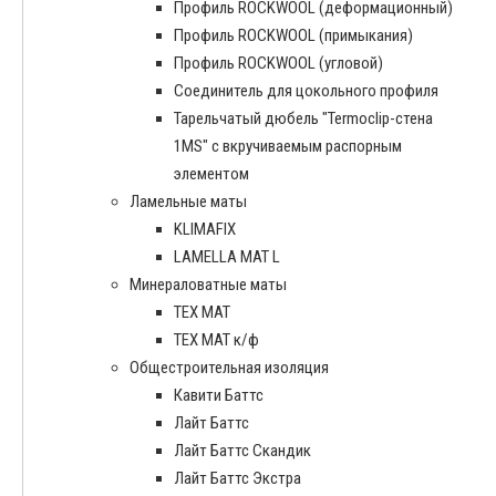
Профиль ROCKWOOL (деформационный)
Профиль ROCKWOOL (примыкания)
Профиль ROCKWOOL (угловой)
Соединитель для цокольного профиля
Тарельчатый дюбель "Termoclip-стена
1MS" с вкручиваемым распорным
элементом
Ламельные маты
KLIMAFIX
LAMELLA MAT L
Минераловатные маты
ТЕХ МАТ
ТЕХ МАТ к/ф
Общестроительная изоляция
Кавити Баттс
Лайт Баттс
Лайт Баттс Скандик
Лайт Баттс Экстра