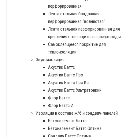
перфорированная
Лента стальная бандажная
перфорированная "волнистая"
Лента стальная перфорированная для
крепления огнезащиты на возуховоды
Самоклеящееся покрытие для
теплоизоляции
Звукоизоляция
Акустик Баттс
Акустик Баттс Про
Акустик Баттс Про Кс
Акустик Баттс Ультратонкий
Флор Баттс
Флор Баттс И
Изоляция в составе ж/б и сэндвич-панелей
Бетонэлемент Баттс
Бетонэлемент Баттс Оптима
Сэндвич Баттс Оптима