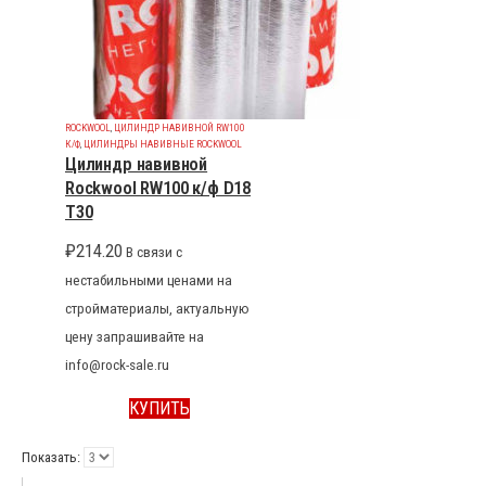
ROCKWOOL
,
ЦИЛИНДР НАВИВНОЙ RW100
К/Ф
,
ЦИЛИНДРЫ НАВИВНЫЕ ROCKWOOL
Цилиндр навивной
Rockwool RW100 к/ф D18
T30
₽
214.20
В связи с
нестабильными ценами на
стройматериалы, актуальную
цену запрашивайте на
info@rock-sale.ru
КУПИТЬ
Показать: