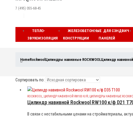
7 (495) 055-68-45
ТЕПЛО-
ЖЕЛЕЗОБЕТОННЫЕ
ДЛЯ СЭНДВИЧ
ЗВУКОИЗОЛЯЦИЯ
КОНСТРУКЦИИ
ПАНЕЛЕЙ
Home
Rockwool
Цилиндры навивные ROCKWOOL
Цилиндр навивной
Сортировать по:
ROCKWOOL
,
ЦИЛИНДР НАВИВНОЙ RW100 К/Ф
,
ЦИЛИНДРЫ НАВИВНЫЕ ROCKW
Цилиндр навивной Rockwool RW100 к/ф D21 T7
В связи с нестабильными ценами на стройматериалы, актуа