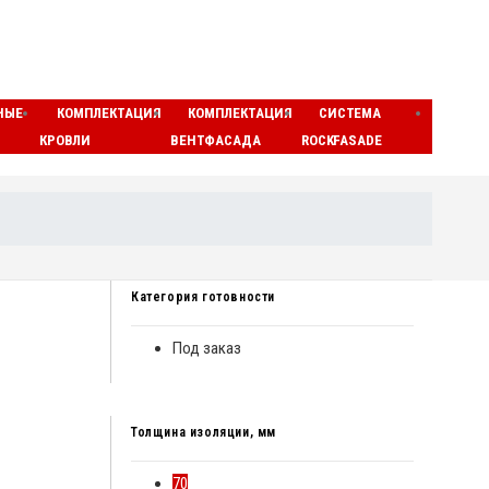
НЫЕ
КОМПЛЕКТАЦИЯ
КОМПЛЕКТАЦИЯ
СИСТЕМА
ЛАМЕ
КРОВЛИ
ВЕНТФАСАДА
ROCKFASADE
МАТЫ
Категория готовности
Под заказ
Толщина изоляции, мм
70