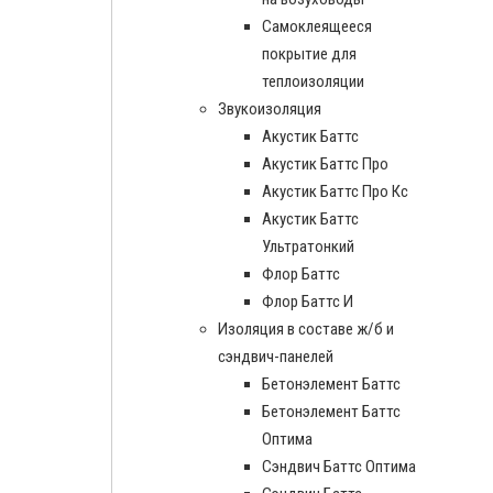
Самоклеящееся
покрытие для
теплоизоляции
Звукоизоляция
Акустик Баттс
Акустик Баттс Про
Акустик Баттс Про Кс
Акустик Баттс
Ультратонкий
Флор Баттс
Флор Баттс И
Изоляция в составе ж/б и
сэндвич-панелей
Бетонэлемент Баттс
Бетонэлемент Баттс
Оптима
Сэндвич Баттс Оптима