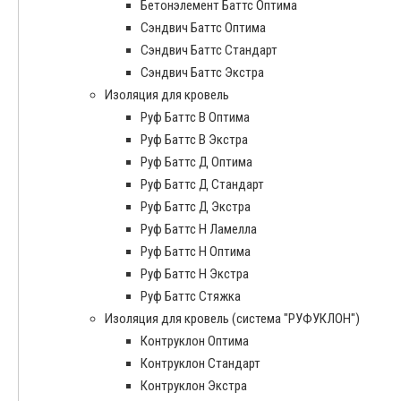
Бетонэлемент Баттс Оптима
Сэндвич Баттс Оптима
Сэндвич Баттс Стандарт
Сэндвич Баттс Экстра
Изоляция для кровель
Руф Баттс В Оптима
Руф Баттс В Экстра
Руф Баттс Д Оптима
Руф Баттс Д Стандарт
Руф Баттс Д Экстра
Руф Баттс Н Ламелла
Руф Баттс Н Оптима
Руф Баттс Н Экстра
Руф Баттс Стяжка
Изоляция для кровель (система "РУФУКЛОН")
Контруклон Оптима
Контруклон Стандарт
Контруклон Экстра