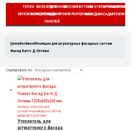
ТЕПЛО-
ЖЕЛЕЗОБЕТОННЫЕ
ДЛЯ
ПЛОСКИЕ
СИСТЕМЫ
ВЕНТИЛИРУЕМЫЕ
ШТУКАТУРНЫЕ
КОМПЛЕ
ЗВУКОИЗОЛЯЦИЯ
КОНСТРУКЦИИ
СЭНДВИЧ
КРОВЛИ
РАЗУКЛОНКИ
ФАСАДЫ
ФАСАДЫ
КРОВЛИ
ВЕ
ПАНЕЛЕЙ
Home
Rockwool
Изоляция для штукатурных фасадных систем
Фасад Баттс Д Оптима
Сортировать по:
ROCKWOOL
,
ИЗОЛЯЦИЯ ДЛЯ
ШТУКАТУРНЫХ ФАСАДНЫХ СИСТЕМ
,
ФАСАД БАТТС Д ОПТИМА
Утеплитель для
штукатурного фасада