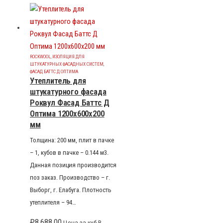
ROCKWOOL
,
ИЗОЛЯЦИЯ ДЛЯ
ШТУКАТУРНЫХ ФАСАДНЫХ СИСТЕМ
,
ФАСАД БАТТС Д ОПТИМА
Утеплитель для
штукатурного фасада
Роквул Фасад Баттс Д
Оптима 1200x600x200
мм
Толщина: 200 мм, плит в пачке
– 1, кубов в пачке – 0.144 м3.
Данная позиция производится
поз заказ. Производство – г.
Выборг, г. Елабуга. Плотность
утеплителя – 94…
₽
8,688.00
Цена за куб В