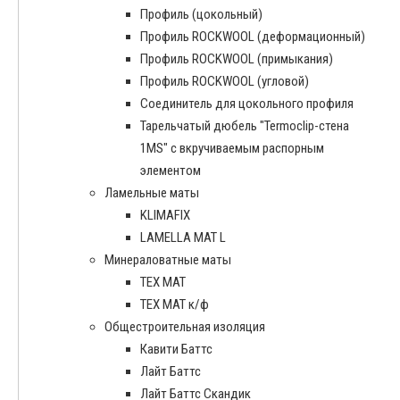
Профиль (цокольный)
Профиль ROCKWOOL (деформационный)
Профиль ROCKWOOL (примыкания)
Профиль ROCKWOOL (угловой)
Соединитель для цокольного профиля
Тарельчатый дюбель "Termoclip-стена
1MS" с вкручиваемым распорным
элементом
Ламельные маты
KLIMAFIX
LAMELLA MAT L
Минераловатные маты
ТЕХ МАТ
ТЕХ МАТ к/ф
Общестроительная изоляция
Кавити Баттс
Лайт Баттс
Лайт Баттс Скандик