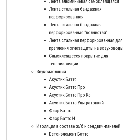
Лента алюминиевая самоклеящаяся
Лента стальная бандажная
перфорированная
Лента стальная бандажная
перфорированная "волнистая"
Лента стальная перфорированная для
крепления огнезащиты на возуховоды
Самоклеящееся покрытие для
теплоизоляции
Звукоизоляция
Акустик Баттс
Акустик Баттс Про
Акустик Баттс Про Кс
Акустик Баттс Ультратонкий
Флор Баттс
Флор Баттс И
Изоляция в составе ж/б и сэндвич-панелей
Бетонэлемент Баттс