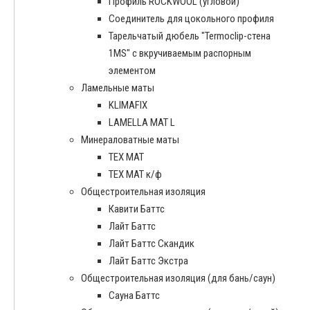
Профиль ROCKWOOL (угловой)
Соединитель для цокольного профиля
Тарельчатый дюбель "Termoclip-стена
1MS" с вкручиваемым распорным
элементом
Ламельные маты
KLIMAFIX
LAMELLA MAT L
Минераловатные маты
ТЕХ МАТ
ТЕХ МАТ к/ф
Общестроительная изоляция
Кавити Баттс
Лайт Баттс
Лайт Баттс Скандик
Лайт Баттс Экстра
Общестроительная изоляция (для бань/саун)
Сауна Баттс