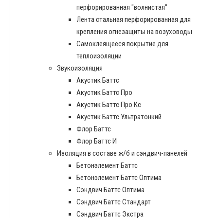
перфорированная "волнистая"
Лента стальная перфорированная для
крепления огнезащиты на возуховоды
Самоклеящееся покрытие для
теплоизоляции
Звукоизоляция
Акустик Баттс
Акустик Баттс Про
Акустик Баттс Про Кс
Акустик Баттс Ультратонкий
Флор Баттс
Флор Баттс И
Изоляция в составе ж/б и сэндвич-панелей
Бетонэлемент Баттс
Бетонэлемент Баттс Оптима
Сэндвич Баттс Оптима
Сэндвич Баттс Стандарт
Сэндвич Баттс Экстра