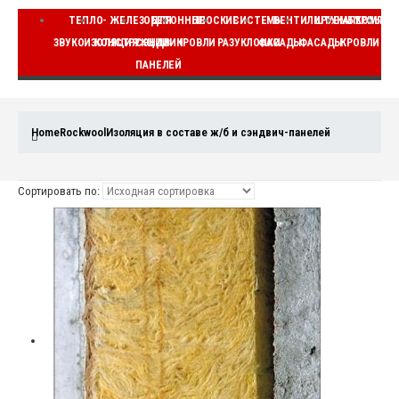
ТЕПЛО-
ЖЕЛЕЗОБЕТОННЫЕ
ДЛЯ
ПЛОСКИЕ
СИСТЕМЫ
ВЕНТИЛИРУЕМЫЕ
ШТУКАТУРНЫЕ
КОМПЛЕ
ЗВУКОИЗОЛЯЦИЯ
КОНСТРУКЦИИ
СЭНДВИЧ
КРОВЛИ
РАЗУКЛОНКИ
ФАСАДЫ
ФАСАДЫ
КРОВЛИ
ВЕ
ПАНЕЛЕЙ
Home
Rockwool
Изоляция в составе ж/б и сэндвич-панелей
Сортировать по: