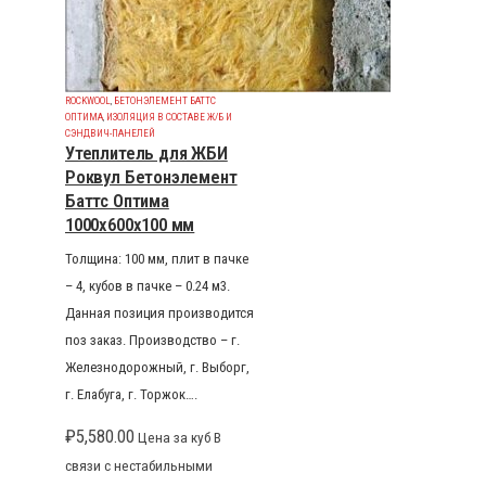
ROCKWOOL
,
БЕТОНЭЛЕМЕНТ БАТТС
ОПТИМА
,
ИЗОЛЯЦИЯ В СОСТАВЕ Ж/Б И
СЭНДВИЧ-ПАНЕЛЕЙ
Утеплитель для ЖБИ
Роквул Бетонэлемент
Баттс Оптима
1000x600x100 мм
Толщина: 100 мм, плит в пачке
– 4, кубов в пачке – 0.24 м3.
Данная позиция производится
поз заказ. Производство – г.
Железнодорожный, г. Выборг,
г. Елабуга, г. Торжок….
₽
5,580.00
Цена за куб В
связи с нестабильными