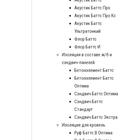
Акустик Баттс
Акустик Баттс Про
Акустик Баттс Про Кс
Акустик Баттс
Ультратонкий
Флор Баттс
Флор Баттс И
Изоляция в составе ж/б и
сэндвич-панелей
Бетонэлемент Баттс
Бетонэлемент Баттс
Оптима
Сэндвич Баттс Оптима
Сэндвич Баттс
Стандарт
Сэндвич Баттс Экстра
Изоляция для кровель
Руф Баттс В Оптима