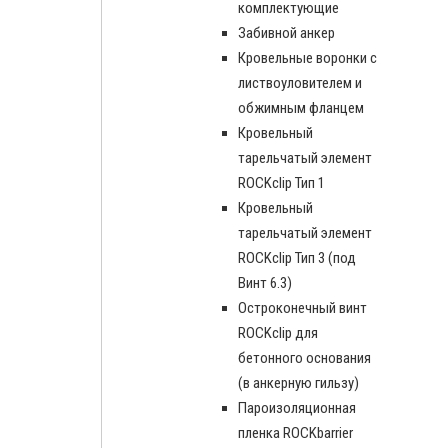
комплектующие
Забивной анкер
Кровельные воронки с
листвоуловителем и
обжимным фланцем
Кровельный
тарельчатый элемент
ROCKclip Тип 1
Кровельный
тарельчатый элемент
ROCKclip Тип 3 (под
Винт 6.3)
Остроконечный винт
ROCKclip для
бетонного основания
(в анкерную гильзу)
Пароизоляционная
пленка ROCKbarrier