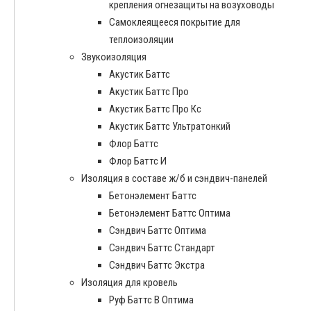
крепления огнезащиты на возуховоды
Самоклеящееся покрытие для
теплоизоляции
Звукоизоляция
Акустик Баттс
Акустик Баттс Про
Акустик Баттс Про Кс
Акустик Баттс Ультратонкий
Флор Баттс
Флор Баттс И
Изоляция в составе ж/б и сэндвич-панелей
Бетонэлемент Баттс
Бетонэлемент Баттс Оптима
Сэндвич Баттс Оптима
Сэндвич Баттс Стандарт
Сэндвич Баттс Экстра
Изоляция для кровель
Руф Баттс В Оптима