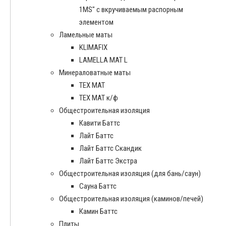
1MS" с вкручиваемым распорным
элементом
Ламельные маты
KLIMAFIX
LAMELLA MAT L
Минераловатные маты
ТЕХ МАТ
ТЕХ МАТ к/ф
Общестроительная изоляция
Кавити Баттс
Лайт Баттс
Лайт Баттс Скандик
Лайт Баттс Экстра
Общестроительная изоляция (для бань/саун)
Сауна Баттс
Общестроительная изоляция (каминов/печей)
Камин Баттс
Плиты