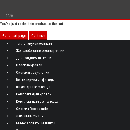
2020
You've just added this product to the cart:
Go to cart page
Continue
Тепло- звукоизоляция
Железобетонные конструкции
Для сэндвич панелей
Плоские кровли
Системы разуклонки
Вентилируемые фасады
Штукатурные фасады
Комплектация кровли
Комплектация вентфасада
Система Rockfasade
Ламельные маты
Минераловатные плиты