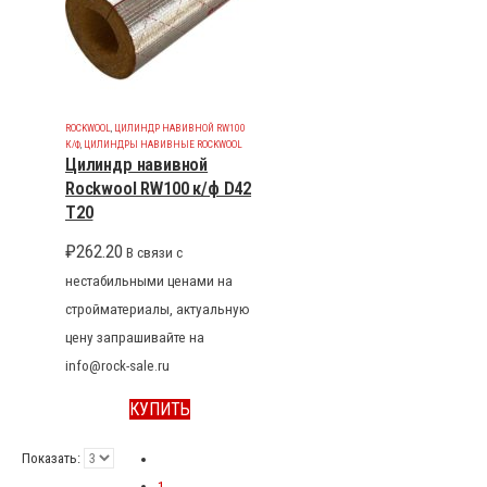
ROCKWOOL
,
ЦИЛИНДР НАВИВНОЙ RW100
К/Ф
,
ЦИЛИНДРЫ НАВИВНЫЕ ROCKWOOL
Цилиндр навивной
Rockwool RW100 к/ф D42
T20
₽
262.20
В связи с
нестабильными ценами на
стройматериалы, актуальную
цену запрашивайте на
info@rock-sale.ru
КУПИТЬ
Показать:
1