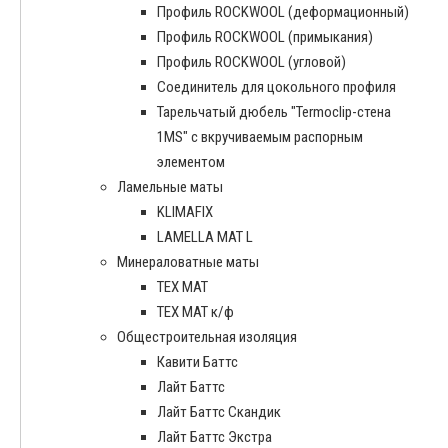
Профиль ROCKWOOL (деформационный)
Профиль ROCKWOOL (примыкания)
Профиль ROCKWOOL (угловой)
Соединитель для цокольного профиля
Тарельчатый дюбель "Termoclip-стена
1MS" с вкручиваемым распорным
элементом
Ламельные маты
KLIMAFIX
LAMELLA MAT L
Минераловатные маты
ТЕХ МАТ
ТЕХ МАТ к/ф
Общестроительная изоляция
Кавити Баттс
Лайт Баттс
Лайт Баттс Скандик
Лайт Баттс Экстра