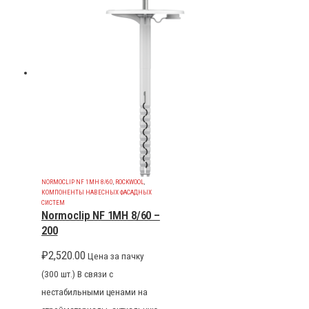
NORMOCLIP NF 1MH 8/60
,
ROCKWOOL
,
КОМПОНЕНТЫ НАВЕСНЫХ ФАСАДНЫХ
СИСТЕМ
Normoclip NF 1MH 8/60 –
200
₽
2,520.00
Цена за пачку
(300 шт.) В связи с
нестабильными ценами на