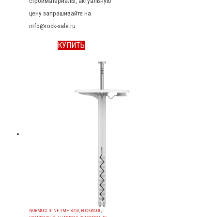
стройматериалы, актуальную
цену запрашивайте на
info@rock-sale.ru
КУПИТЬ
NORMOCLIP NF 1MH 8/60
,
ROCKWOOL
,