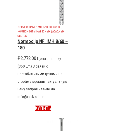
NORMOCLIP NF 1MH 8/60
,
ROCKWOOL
,
КОМПОНЕНТЫ НАВЕСНЫХ ФАСАДНЫХ
СИСТЕМ
Normoclip NF 1MH 8/60 –
180
₽
2,772.00
Цена за пачку
(350 шт.) В связи с
нестабильными ценами на
стройматериалы, актуальную
цену запрашивайте на
info@rock-sale.ru
КУПИТЬ