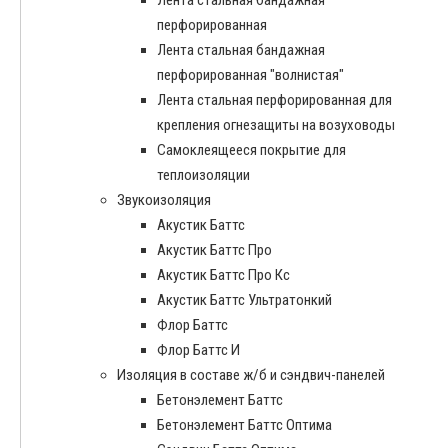
перфорированная
Лента стальная бандажная
перфорированная "волнистая"
Лента стальная перфорированная для
крепления огнезащиты на возуховоды
Самоклеящееся покрытие для
теплоизоляции
Звукоизоляция
Акустик Баттс
Акустик Баттс Про
Акустик Баттс Про Кс
Акустик Баттс Ультратонкий
Флор Баттс
Флор Баттс И
Изоляция в составе ж/б и сэндвич-панелей
Бетонэлемент Баттс
Бетонэлемент Баттс Оптима